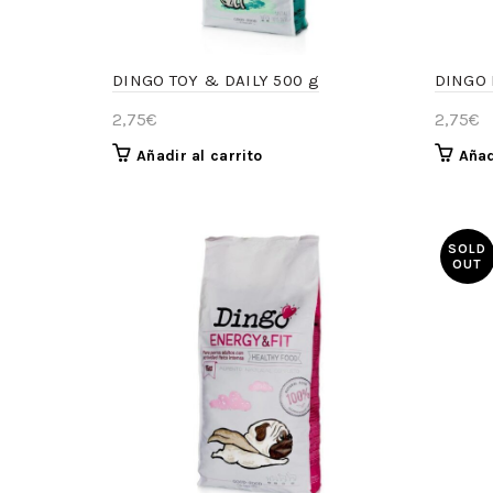
DINGO TOY & DAILY 500 g
DINGO 
2,75
€
2,75
€
Añadir al carrito
Añad
SOLD
OUT