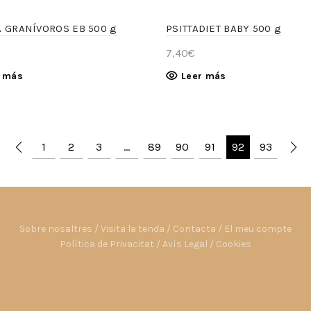
A GRANÍVOROS EB 500 g
PSITTADIET BABY 500 g
7,40
€
r más
Leer más
1
2
3
…
89
90
91
92
93
Sobre nosaltres
/
Visita la tenda
/
Contacta
/
El meu compte
Política de Privacitat
/
Avís Legal
/
Cookies