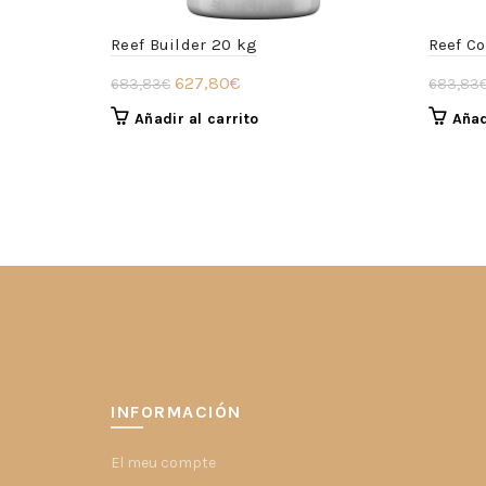
Reef Builder 20 kg
Reef C
El
El
627,80
€
683,83
€
683,83
precio
precio
Añadir al carrito
Añad
original
actual
era:
es:
683,83€.
627,80€.
INFORMACIÓN
El meu compte