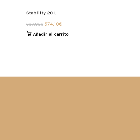
Stability 20 L
El
El
574,10
€
637,88
€
precio
precio
Añadir al carrito
original
actual
era:
es:
637,88€.
574,10€.