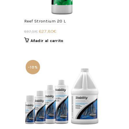
Reef Strontium 20 L
El
El
627,80
€
697,51
€
precio
precio
Añadir al carrito
original
actual
era:
es:
697,51€.
627,80€.
-10%