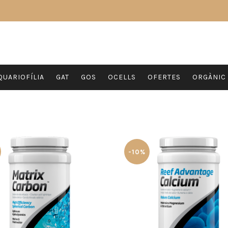
QUARIOFÍLIA
GAT
GOS
OCELLS
OFERTES
ORGÀNIC
-10%