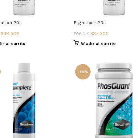
cation 20L
Eight.four 20L
El
El
El
El
698,50
€
637,30
€
708,01
€
precio
precio
precio
precio
ir al carrito
Añadir al carrito
original
actual
original
actual
era:
es:
era:
es:
755,72€.
698,50€.
708,01€.
637,30€.
-10%