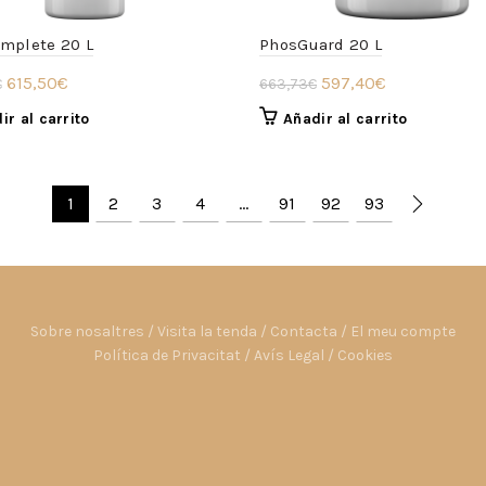
omplete 20 L
PhosGuard 20 L
El
El
El
El
615,50
€
597,40
€
€
663,73
€
precio
precio
precio
precio
ir al carrito
Añadir al carrito
original
actual
original
actual
era:
es:
era:
es:
683,83€.
615,50€.
663,73€.
597,40€.
1
2
3
4
…
91
92
93
Sobre nosaltres
/
Visita la tenda
/
Contacta
/
El meu compte
Política de Privacitat
/
Avís Legal
/
Cookies