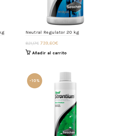
kg
Neutral Regulator 20 kg
El
El
739,60
€
821,17
€
precio
precio
Añadir al carrito
original
actual
era:
es:
821,17€.
739,60€.
-10%