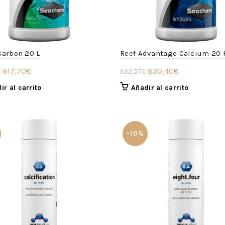
Carbon 20 L
Reef Advantage Calcium 20 
El
El
El
El
917,70
€
830,40
€
€
922,57
€
precio
precio
precio
precio
ir al carrito
Añadir al carrito
original
actual
original
actual
era:
es:
era:
es:
1.019,62€.
917,70€.
922,57€.
830,40€.
-10%