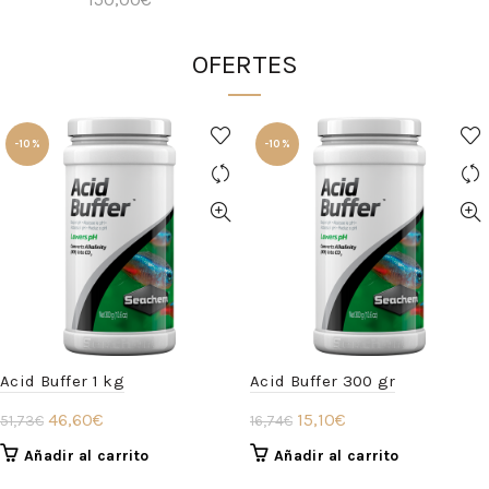
OFERTES
-10%
-10%
Acid Buffer 1 kg
Acid Buffer 300 gr
El
El
El
El
46,60
€
15,10
€
51,73
€
16,74
€
precio
precio
precio
precio
Añadir al carrito
Añadir al carrito
original
actual
original
actual