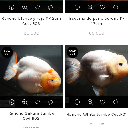
Ranchú blanco y rojo 11-12cm
Escama de perla corona 11-
Cod. R03
12cm
80,00
€
60,00
€
SOLD
SOLD
OUT
OUT
Ranchu Sakura Jumbo
Ranchu White Jumbo Cod.R01
Cod.R02
150,00
€
150,00
€