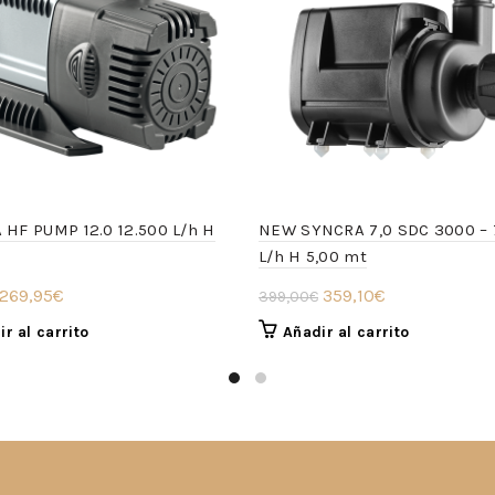
HF PUMP 12.0 12.500 L/h H
NEW SYNCRA 7,0 SDC 3000 –
L/h H 5,00 mt
El
El
El
El
269,95
€
359,10
€
399,00
€
precio
precio
precio
precio
r al carrito
Añadir al carrito
original
actual
original
actual
era:
es:
era:
es:
299,95€.
269,95€.
399,00€.
359,10€.