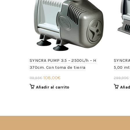
SYNCRA PUMP 3.5 – 2500L/h – H
SYNCRA 
370cm. Con toma de tierra
5,00 mt
El
El
108,00
€
119,95
€
299,95
€
precio
precio
Añadir al carrito
Añadi
original
actual
era:
es:
119,95€.
108,00€.