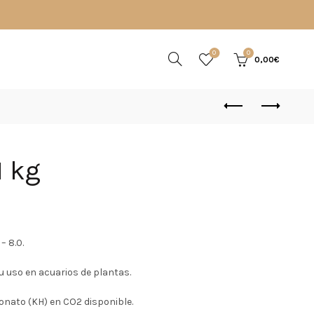
0
0
0,00
€
1 kg
o
– 8.0.
l
 uso en acuarios de plantas.
bonato (KH) en CO2 disponible.