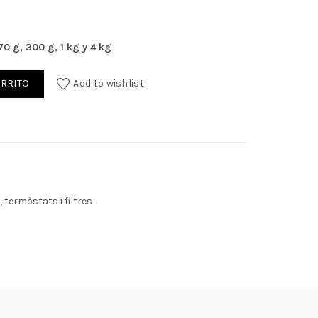
€.
70 g, 300 g, 1 kg y 4 kg
ARRITO
Add to wishlist
 termòstats i filtres