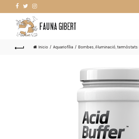
Inicio
Aquariofília
Bombes, il·luminació, termòstats i 