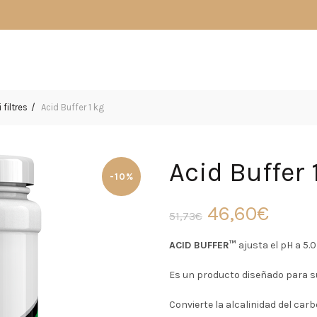
filtres
Acid Buffer 1 kg
Acid Buffer 
-10%
El
El
46,60
€
51,73
€
precio
preci
ACID BUFFER™
ajusta el pH a 5.0 
original
actua
Es un producto diseñado para su
era:
es:
Convierte la alcalinidad del car