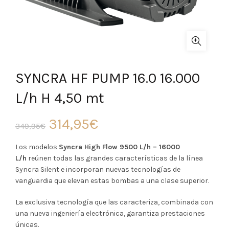
SYNCRA HF PUMP 16.0 16.000
L/h H 4,50 mt
El
El
314,95
€
349,95
€
precio
precio
Los modelos
Syncra High Flow 9500 L/h – 16000
L/h
reúnen todas las grandes características de la línea
original
actual
Syncra Silent e incorporan nuevas tecnologías de
vanguardia que elevan estas bombas a una clase superior.
era:
es:
La exclusiva tecnología que las caracteriza, combinada con
349,95€.
314,95€.
una nueva ingeniería electrónica, garantiza prestaciones
únicas.