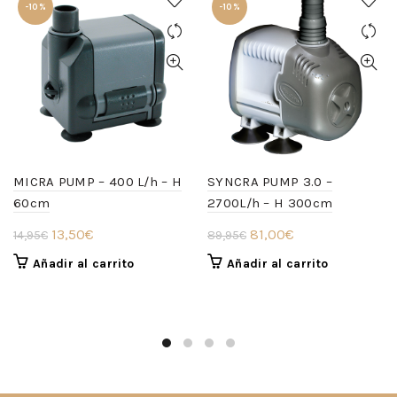
-10%
-10%
MICRA PUMP – 400 L/h – H
SYNCRA PUMP 3.0 –
60cm
2700L/h – H 300cm
El
El
El
El
13,50
€
81,00
€
14,95
€
89,95
€
precio
precio
precio
precio
Añadir al carrito
Añadir al carrito
original
actual
original
actual
era:
es:
era:
es:
14,95€.
13,50€.
89,95€.
81,00€.