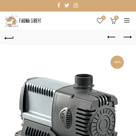
0
0
-10%