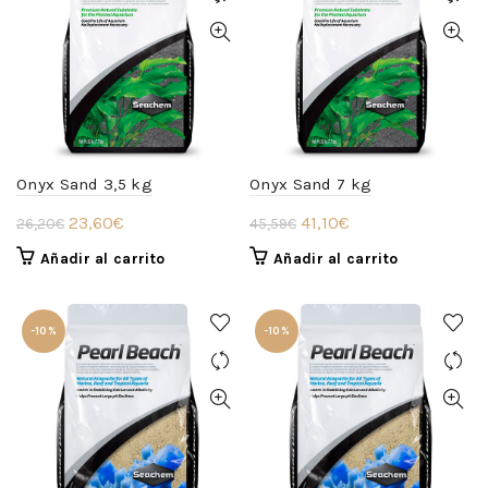
Onyx Sand 3,5 kg
Onyx Sand 7 kg
El
El
El
El
23,60
€
41,10
€
26,20
€
45,59
€
precio
precio
precio
precio
Añadir al carrito
Añadir al carrito
original
actual
original
actual
era:
es:
era:
es:
26,20€.
23,60€.
45,59€.
41,10€.
-10%
-10%