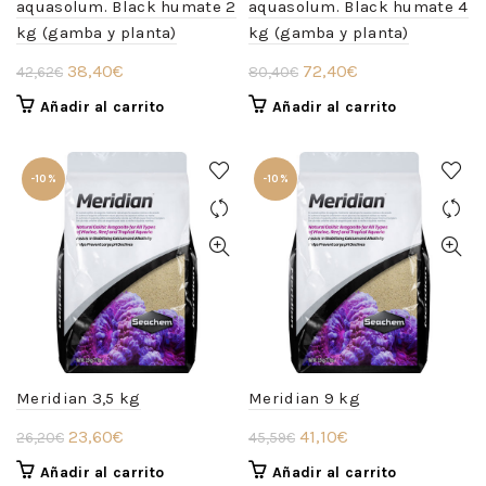
aquasolum. Black humate 2
aquasolum. Black humate 4
kg (gamba y planta)
kg (gamba y planta)
El
El
El
El
38,40
€
72,40
€
42,62
€
80,40
€
precio
precio
precio
precio
Añadir al carrito
Añadir al carrito
original
actual
original
actual
era:
es:
era:
es:
42,62€.
38,40€.
80,40€.
72,40€.
-10%
-10%
Meridian 3,5 kg
Meridian 9 kg
El
El
El
El
23,60
€
41,10
€
26,20
€
45,59
€
precio
precio
precio
precio
Añadir al carrito
Añadir al carrito