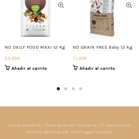
ND DAILY FOOD MAXI 12 Kg
ND GRAIN FREE Baby 12 kg
53,95
€
71,95
€
Añadir al carrito
Añadir al carrito
Sobre nosaltres
/
Visita la tenda
/
Contacta
/
El meu compte
Política de Privacitat
/
Avís Legal
/
Cookies