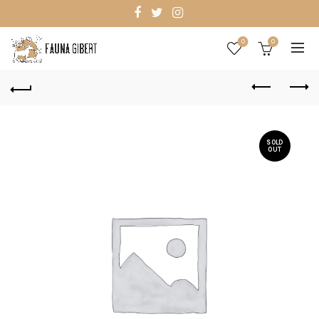
0
0
SOLD
OUT