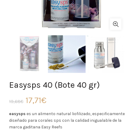
Easysps 40 (Bote 40 gr)
El
El
17,71
€
19,68
€
precio
precio
easysps
es un alimento natural liofilizado, especificamente
diseñado para corales sps con la calidad inigualable de la
original
actual
marca gaditana Easy Reefs