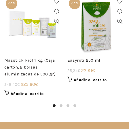
-10%
-10%
Masstick Prof 1 kg (Caja
Easyroti 250 ml
cartón, 2 bolsas
El
El
22,81
€
25,34
€
aluminizadas de 500 gr)
precio
precio
Añadir al carrito
El
El
223,60
€
original
actual
248,40
€
precio
precio
era:
es:
Añadir al carrito
original
actual
25,34€.
22,81€.
era:
es:
248,40€.
223,60€.