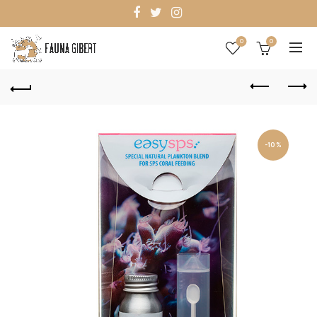
0
0
-10%