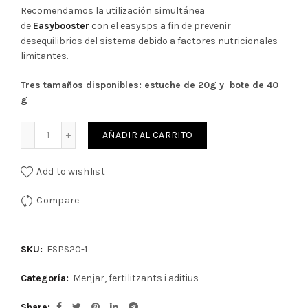
era:
es:
Recomendamos la utilización simultánea
de
Easybooster
con el easysps a fin de prevenir
19,68€.
17,71€.
desequilibrios del sistema debido a factores nutricionales
limitantes.
Tres tamaños disponibles: estuche de 20g y bote de 40
g
Cantidad
AÑADIR AL CARRITO
Add to wishlist
Compare
SKU:
ESPS20-1
Categoría:
Menjar, fertilitzants i aditius
Share