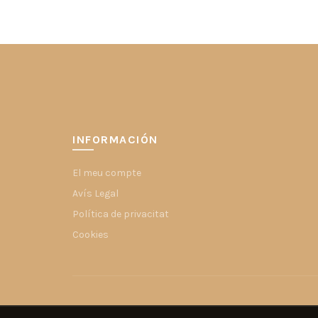
era:
es:
248,40€.
223,60€.
INFORMACIÓN
El meu compte
Avís Legal
Política de privacitat
Cookies