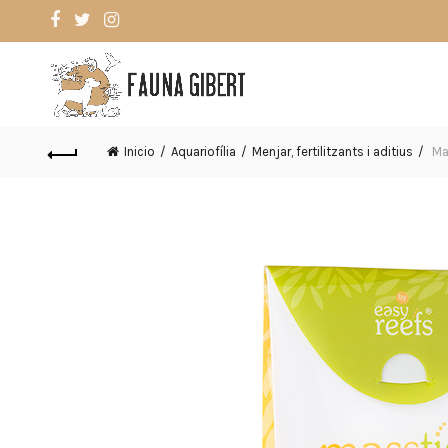
Inicio
Aquariofília
Menjar, fertilitzants i aditius
Mas