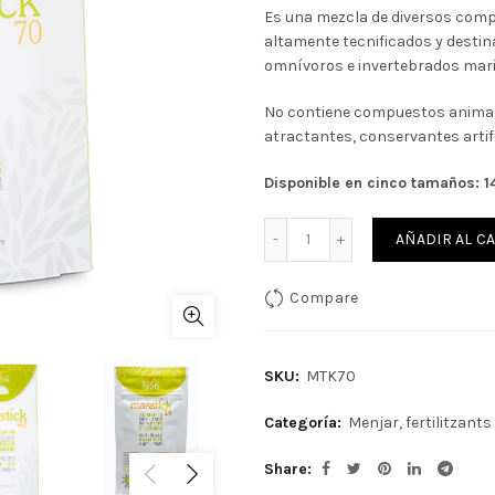
Es una mezcla de diversos comp
era:
es:
altamente tecnificados y destin
omnívoros e invertebrados mar
27,10€.
24,39
No contiene compuestos animales
atractantes, conservantes artifi
Disponible en cinco tamaños: 14
Cantidad
AÑADIR AL C
Compare
SKU:
MTK70
Categoría:
Menjar, fertilitzants 
Share