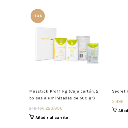
-10%
Masstick Prof 1 kg (Caja cartón, 2
Secret 
bolsas aluminizadas de 500 gr)
3,49
€
El
El
223,60
€
248,40
€
Añadi
precio
precio
Añadir al carrito
original
actual