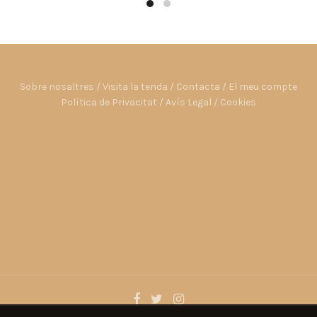
25,34€.
22,80€.
Sobre nosaltres
/
Visita la tenda
/
Contacta
/
El meu compte
Política de Privacitat
/
Avís Legal
/
Cookies