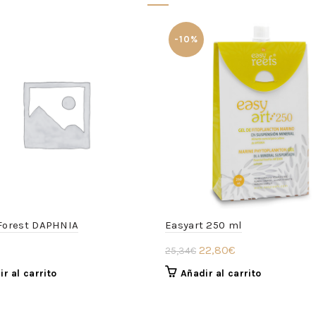
-10%
Forest DAPHNIA
Easyart 250 ml
El
El
22,80
€
25,34
€
precio
precio
r al carrito
Añadir al carrito
original
actual
era:
es: