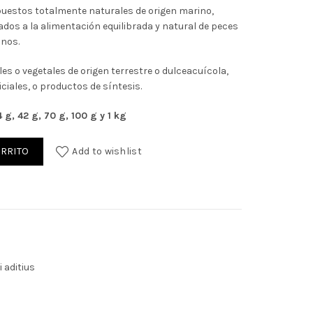
uestos totalmente naturales de origen marino,
ados a la alimentación equilibrada y natural de peces
inos.
€.
 o vegetales de origen terrestre o dulceacuícola,
ciales, o productos de síntesis.
 g, 42 g, 70 g, 100 g y 1 kg
ARRITO
Add to wishlist
i aditius