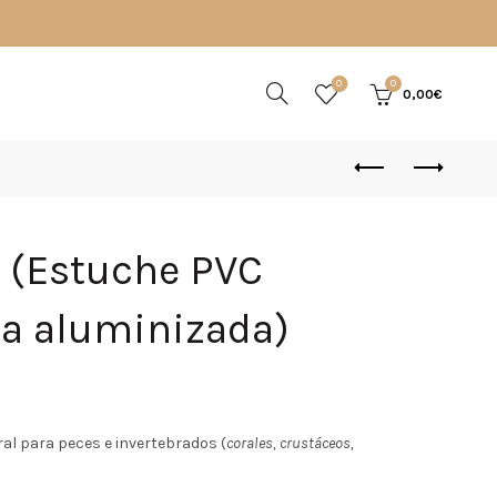
0
0
0,00
€
 (Estuche PVC
sa aluminizada)
o
al para peces e invertebrados (
corales, crustáceos,
al