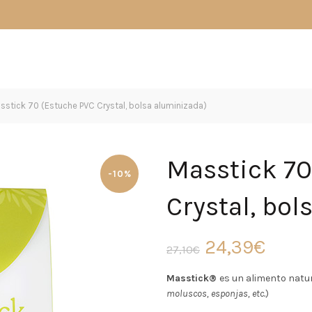
stick 70 (Estuche PVC Crystal, bolsa aluminizada)
Masstick 70
-10%
Crystal, bol
El
El
24,39
€
27,10
€
precio
preci
Masstick®
es un alimento natur
moluscos, esponjas, etc.
)
original
actu