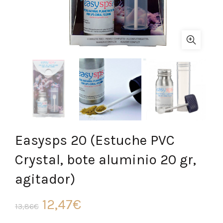
Easysps 20 (Estuche PVC
Crystal, bote aluminio 20 gr,
agitador)
El
El
12,47
€
13,86
€