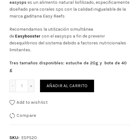
precio
precio
easysps
es un alimento natural liofilizado, especificamente
diseñado para corales sps con la calidad inigualable de la
original
actual
marca gaditana Easy Reefs
era:
es:
Recomendamos la utilización simultánea
de
Easybooster
con el easysps a fin de prevenir
13,86€.
12,47€.
desequilibrios del sistema debido a factores nutricionales
limitantes.
Tres tamaños disponibles: estuche de 20g y bote de 40
g
Cantidad
AÑADIR AL CARRITO
Add to wishlist
Compare
SKU:
ESPS20