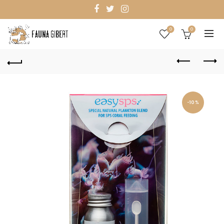
0
0
-10%