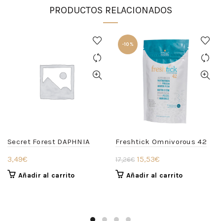
PRODUCTOS RELACIONADOS
-10%
Secret Forest DAPHNIA
Freshtick Omnivorous 42
El
El
3,49
€
15,53
€
17,26
€
precio
precio
Añadir al carrito
Añadir al carrito
original
actual
era:
es:
17,26€.
15,53€.