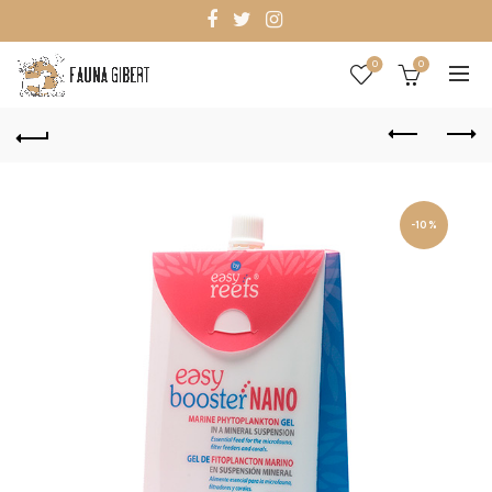
0
0
-10%