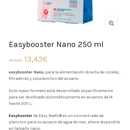
Easybooster Nano 250 ml
El
El
13,43
€
14,92
€
precio
precio
easybooster Nano
, para la alimentación directa de corales,
filtradores y zooplancton del acuario.
original
actual
Este nuevo formato está desarrollado específicamente
era:
es:
para ser dosificado automáticamente en acuarios de 14
hasta 200 L.
14,92€.
13,43€.
Easybooster
de Easy Reefs® es un concentrado de
plancton para su acuario de agua de mar, a
hora disponible
en tamaño nano.