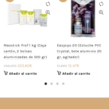
Masstick Prof 1 kg (Caja
Easysps 20 (Estuche PVC
cartón, 2 bolsas
Crystal, bote aluminio 20
aluminizadas de 500 gr)
gr, agitador)
El
El
El
El
223,60
€
12,47
€
248,40
€
13,86
€
precio
precio
precio
precio
Añadir al carrito
Añadir al carrito
original
actual
original
actual
era:
es:
era:
es:
248,40€.
223,60€.
13,86€.
12,47€.