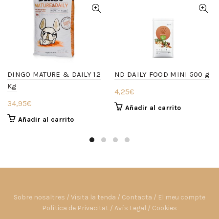
DINGO MATURE & DAILY 12
ND DAILY FOOD MINI 500 g
Kg
4,25
€
34,95
€
Añadir al carrito
Añadir al carrito
Sobre nosaltres
/
Visita la tenda
/
Contacta
/
El meu compte
Política de Privacitat
/
Avís Legal
/
Cookies