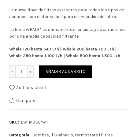
original
actual
La nueva línea de filtros exteriores para todos los tipos de
era:
es:
acuarios, con sistema fácil para el encendido del filtro.
159,95€.
144,00€.
La línea WHALE* es sumamente silenciosa y se caracteriza
por una amplia capacidad filtrante.
Whale 120 hasta 540 L/h | Whale 200 hasta 700 L/h |
Whale 350 hasta 1.100 L/h | Whale 500 hasta 1.500 L/h
Cantidad
AÑADIR AL CARRITO
Add to wishlist
Compare
SKU:
EWHA03E/WT
Categoría:
Bombes, il·luminació, termòstats i filtres