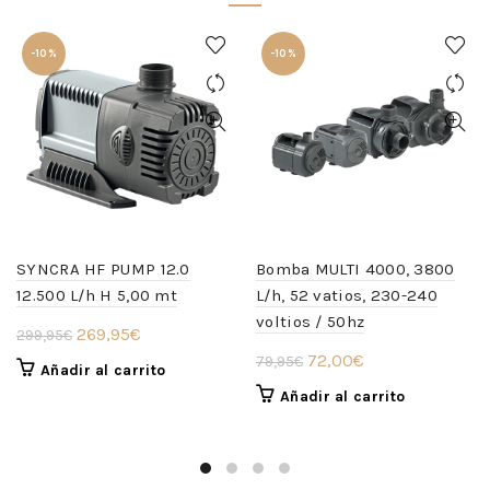
-10%
-10%
SYNCRA HF PUMP 12.0
Bomba MULTI 4000, 3800
12.500 L/h H 5,00 mt
L/h, 52 vatios, 230-240
voltios / 50hz
El
El
269,95
€
299,95
€
El
El
precio
precio
72,00
€
79,95
€
Añadir al carrito
precio
precio
original
actual
Añadir al carrito
original
actual
era:
es:
era:
es:
299,95€.
269,95€.
79,95€.
72,00€.