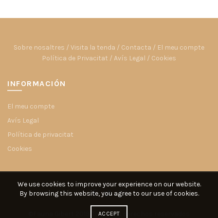
Sobre nosaltres
/
Visita la tenda
/
Contacta
/
El meu compte
Política de Privacitat
/
Avís Legal
/
Cookies
INFORMACIÓN
El meu compte
Avís Legal
Política de privacitat
Cookies
We use cookies to improve your experience on our website.
By browsing this website, you agree to our use of cookies.
©Fauna Gibert 2019. Todos los derechos reservados
ACCEPT