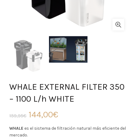
WHALE EXTERNAL FILTER 350
– 1100 L/h WHITE
El
El
144,00
€
159,95
€
precio
precio
WHALE
es el sistema de filtración natural más eficiente del
mercado.