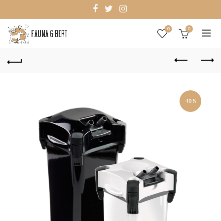
0
0
-10%