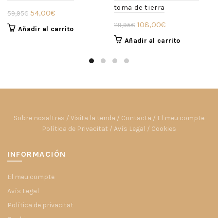
toma de tierra
El
El
54,00
€
59,95
€
El
El
precio
precio
108,00
€
119,95
€
Añadir al carrito
precio
precio
original
actual
Añadir al carrito
original
actual
era:
es:
era:
es:
59,95€.
54,00€.
119,95€.
108,00€.
Sobre nosaltres
/
Visita la tenda
/
Contacta
/
El meu compte
Política de Privacitat
/
Avís Legal
/
Cookies
INFORMACIÓN
El meu compte
Avís Legal
Política de privacitat