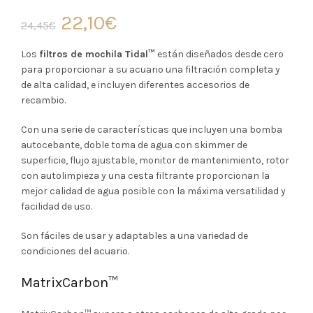
El
El
22,10
€
24,45
€
precio
precio
Los
filtros de mochila Tidal™
están diseñados desde cero
para proporcionar a su acuario una filtración completa y
original
actual
de alta calidad, e incluyen diferentes accesorios de
recambio.
era:
es:
Con una serie de características que incluyen una bomba
24,45€.
22,10€.
autocebante, doble toma de agua con skimmer de
superficie, flujo ajustable, monitor de mantenimiento, rotor
con autolimpieza y una cesta filtrante proporcionan la
mejor calidad de agua posible con la máxima versatilidad y
facilidad de uso.
Son fáciles de usar y adaptables a una variedad de
condiciones del acuario.
MatrixCarbon™