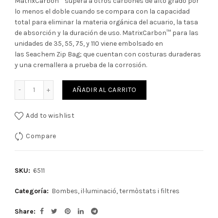
MatrixCarbon™ supera a otros carbones de alto grado por
lo menos el doble cuando se compara con la capacidad
total para eliminar la materia orgánica del acuario, la tasa
de absorción y la duración de uso. MatrixCarbon™ para las
unidades de 35, 55, 75, y 110 viene embolsado en
las Seachem Zip Bag; que cuentan con costuras duraderas
y una cremallera a prueba de la corrosión.
Cantidad
AÑADIR AL CARRITO
Add to wishlist
Compare
SKU:
6511
Categoría:
Bombes, il·luminació, termòstats i filtres
Share