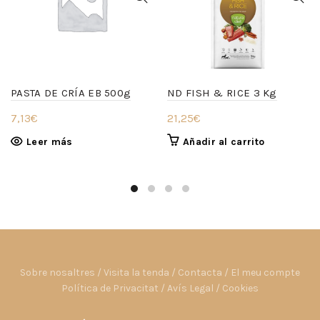
PASTA DE CRÍA EB 500g
ND FISH & RICE 3 Kg
7,13
€
21,25
€
Leer más
Añadir al carrito
Sobre nosaltres
/
Visita la tenda
/
Contacta
/
El meu compte
Política de Privacitat
/
Avís Legal
/
Cookies