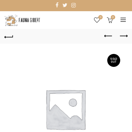
0
0
SOLD
OUT