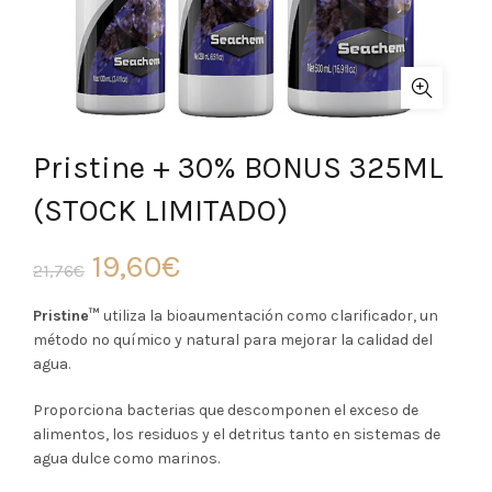
Pristine + 30% BONUS 325ML
(STOCK LIMITADO)
El
El
19,60
€
21,76
€
precio
precio
Pristine™
utiliza la bioaumentación como clarificador, un
método no químico y natural para mejorar la calidad del
original
actual
agua.
era:
es:
Proporciona bacterias que descomponen el exceso de
alimentos, los residuos y el detritus tanto en sistemas de
21,76€.
19,60€.
agua dulce como marinos.