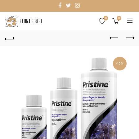
0
0
-10%