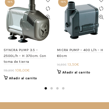
-10%
-10%
SYNCRA PUMP 3.5 –
MICRA PUMP – 400 L/h – H
2500L/h – H 370cm. Con
60cm
toma de tierra
El
El
13,50
€
14,95
€
El
El
108,00
€
precio
precio
119,95
€
Añadir al carrito
precio
precio
original
actual
Añadir al carrito
original
actual
era:
es:
era:
es:
14,95€.
13,50€.
119,95€.
108,00€.