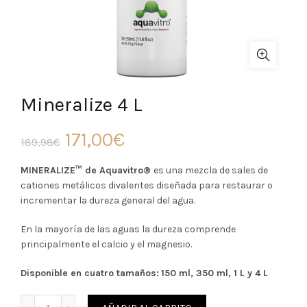
Mineralize 4 L
El
El
171,00
€
189,98
€
precio
precio
MINERALIZE™ de Aquavitro®
es una mezcla de sales de
cationes metálicos divalentes diseñada para restaurar o
original
actual
incrementar la dureza general del agua.
era:
es:
En la mayoría de las aguas la dureza comprende
principalmente el calcio y el magnesio.
189,98€.
171,00€.
Disponible en cuatro tamaños:
150 ml, 350 ml, 1 L y 4 L
Cantidad