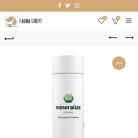
0
0
-10%