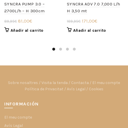
SYNCRA PUMP 3.0 –
SYNCRA ADV 7.0 7,000 L/h
2700L/h – H 300cm
H 3,50 mt
El
El
El
El
81,00
€
171,00
€
89,95
€
189,95
€
precio
precio
precio
precio
Añadir al carrito
Añadir al carrito
original
actual
original
actual
era:
es:
era:
es:
89,95€.
81,00€.
189,95€.
171,00€.
Sobre nosaltres
/
Visita la tenda
/
Contacta
/
El meu compte
Política de Privacitat
/
Avís Legal
/
Cookies
INFORMACIÓN
El meu compte
Avís Legal