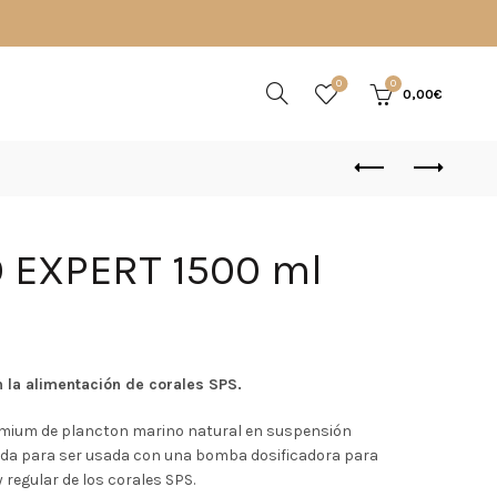
0
0
0,00
€
O EXPERT 1500 ml
io
 la alimentación de corales SPS.
al
mium de plancton marino natural en suspensión
da para ser usada con una bomba dosificadora para
 regular de los corales SPS.