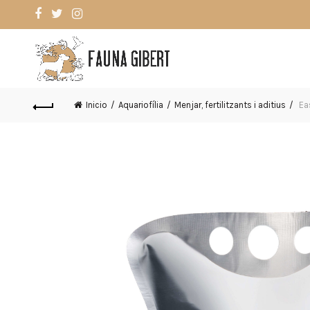
Inicio
Aquariofília
Menjar, fertilitzants i aditius
Ea