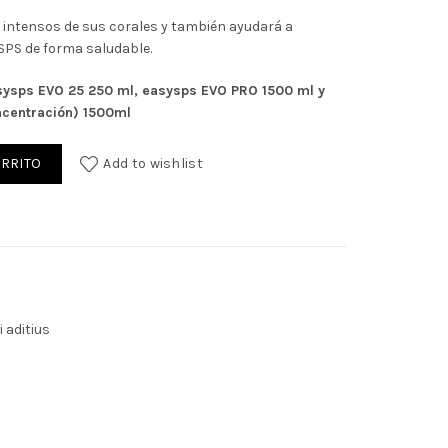
3€.
e intensos de sus corales y también ayudará a
 SPS de forma saludable.
sysps EVO 25 250 ml, easysps EVO PRO 1500 ml y
centración) 1500ml
ARRITO
Add to wishlist
i aditius