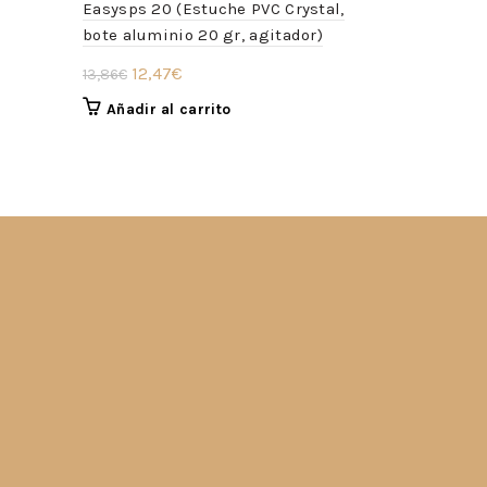
Easysps 20 (Estuche PVC Crystal,
Masstick 7
bote aluminio 20 gr, agitador)
bolsa alum
El
El
El
12,47
€
24,3
13,86
€
27,10
€
precio
precio
preci
Añadir al carrito
Añadir a
original
actual
origi
era:
es:
era:
13,86€.
12,47€.
27,10