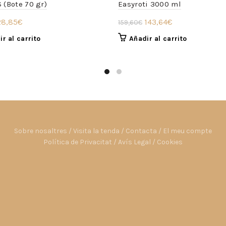
 (Bote 70 gr)
Easyroti 3000 ml
l
El
El
El
28,85
€
143,64
€
159,60
€
recio
precio
precio
precio
r al carrito
Añadir al carrito
riginal
actual
original
actual
ra:
es:
era:
es:
2,06€.
28,85€.
159,60€.
143,64€.
Sobre nosaltres
/
Visita la tenda
/
Contacta
/
El meu compte
Política de Privacitat
/
Avís Legal
/
Cookies