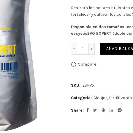
104,92€.
94,4
Realzará los colores brillantes 
fortalecer y cultivar los corales
Disponible en dos tamaños: ea
easyspsEVO EXPERT (doble con
Cantidad
AÑADIR AL C
Compare
SKU:
ESPVX
Categoría:
Menjar, fertilitzants 
Share