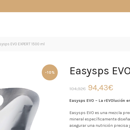
sysps EVO EXPERT 1500 ml
Easysps EV
-10%
El
El
94,43
€
104,92
€
precio
prec
Easysps EVO – La rEVOlución en
original
actu
Easysps EVO es una mezcla pre
mineral específicamente diseña
era:
es:
asegurar una nutrición precisa y