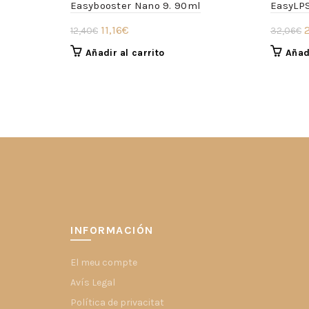
Easybooster Nano 9. 90ml
EasyLPS
El
El
E
11,16
€
12,40
€
32,06
€
precio
precio
p
Añadir al carrito
Añadi
original
actual
o
era:
es:
e
12,40€.
11,16€.
3
INFORMACIÓN
El meu compte
Avís Legal
Política de privacitat