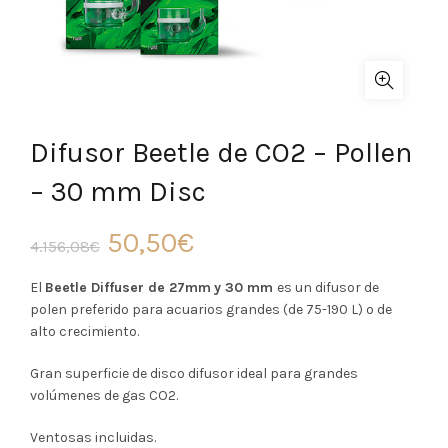
Difusor Beetle de CO2 – Pollen
– 30 mm Disc
El
El
50,50
€
4.156,08
€
precio
precio
El
Beetle Diffuser de 27mm
y 30 mm
es un difusor de
polen preferido para acuarios grandes (de 75-190 L) o de
original
actual
alto crecimiento.
era:
es:
Gran superficie de disco difusor ideal para grandes
volúmenes de gas CO2.
4.156,08€.
50,50€.
Ventosas incluidas.