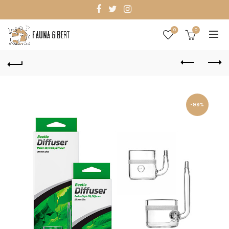
0
0
-99%