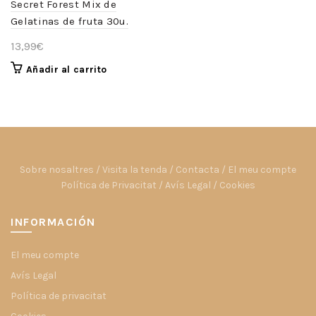
Secret Forest Mix de
Gelatinas de fruta 30u.
13,99
€
Añadir al carrito
Sobre nosaltres
/
Visita la tenda
/
Contacta
/
El meu compte
Política de Privacitat
/
Avís Legal
/
Cookies
INFORMACIÓN
El meu compte
Avís Legal
Política de privacitat