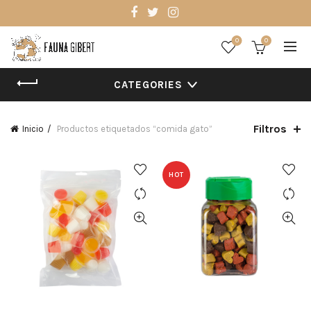
0
0
CATEGORIES
Filtros
Inicio
Productos etiquetados “comida gato”
HOT