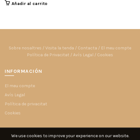
Añadir al carrito
Sobre nosaltres
/
Visita la tenda
/
Contacta
/
El meu compte
Política de Privacitat
/
Avís Legal
/
Cookies
INFORMACIÓN
El meu compte
Avís Legal
Política de privacitat
Cookies
We use cookies to improve your experience on our website.