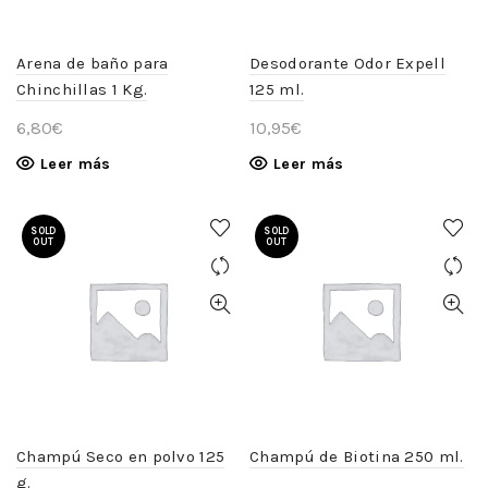
Arena de baño para
Desodorante Odor Expell
Chinchillas 1 Kg.
125 ml.
6,80
€
10,95
€
Leer más
Leer más
SOLD
SOLD
OUT
OUT
Champú Seco en polvo 125
Champú de Biotina 250 ml.
g.