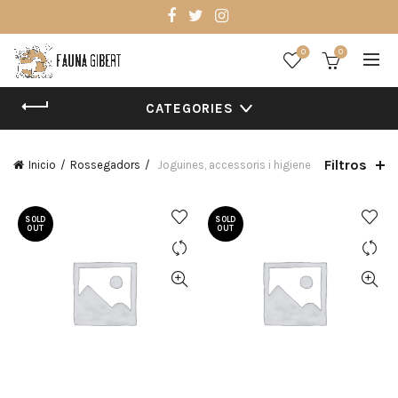
0
0
CATEGORIES
Filtros
Inicio
Rossegadors
Joguines, accessoris i higiene
SOLD
SOLD
OUT
OUT