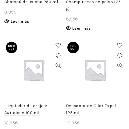
Champú de Jojoba 250 ml.
Champú seco en polvo 125
g.
8,95
€
8,95
€
Leer más
Leer más
SOLD
SOLD
OUT
OUT
Limpiador de orejas:
Desodorante Odor Expell
Auriclean 100 ml.
125 ml.
12,95
€
10,95
€