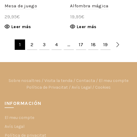
Mesa de juego
Alfombra mágica
29,95
€
19,95
€
Leer más
Leer más
1
2
3
4
…
17
18
19
Sobre nosaltres
/
Visita la tenda
/
Contacta
/
El meu compte
Política de Privacitat
/
Avís Legal
/
Cookies
INFORMACIÓN
El meu compte
Avís Legal
Política de privacitat