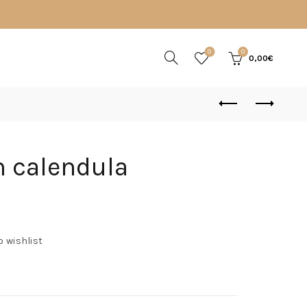
0
0
0,00
€
 calendula
o wishlist