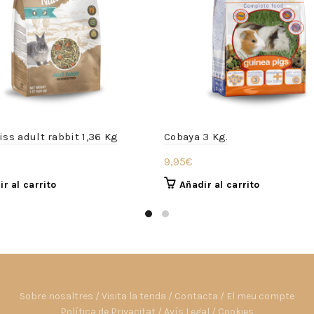
iss adult rabbit 1,36 Kg
Cobaya 3 Kg.
9,95
€
r al carrito
Añadir al carrito
Sobre nosaltres
/
Visita la tenda
/
Contacta
/
El meu compte
Política de Privacitat
/
Avís Legal
/
Cookies