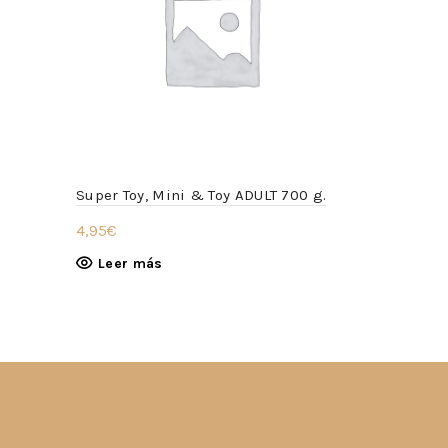
Super Toy, Mini & Toy ADULT 700 g.
Alpha Pro 
4,95
€
2,55
€
Leer más
Añadir a