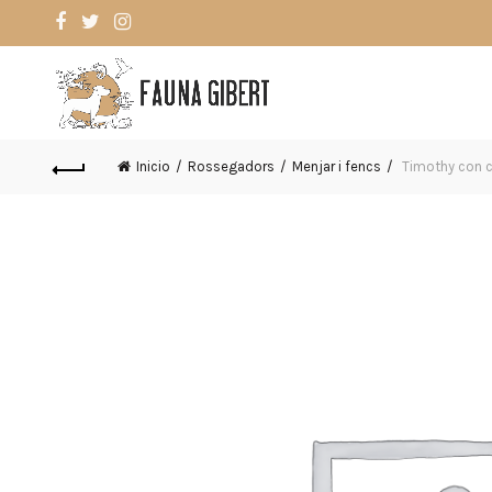
Inicio
Rossegadors
Menjar i fencs
Timothy con c