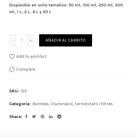
Disponible en ocho tamaños:
50 ml, 100 ml, 250 ml, 500
ml, 1 L, 2 L, 4 L y 20 L
Cantidad
AÑADIR AL CARRITO
Add to wishlist
Compare
SKU:
125
Categoría:
Bombes, il·luminació, termòstats i filtres
Share