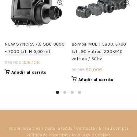
NEW SYNCRA 7,0 SDC 3000
Bomba MULTI 5800, 5760
– 7000 L/h H 5,00 mt
L/h, 90 vatios, 230-240
voltios / 50hz
El
El
359,10
€
399,00
€
El
El
precio
precio
90,00
€
99,95
€
Añadir al carrito
precio
precio
original
actual
Añadir al carrito
original
actual
era:
es:
era:
es:
399,00€.
359,10€.
99,95€.
90,00€.
Sobre nosaltres
/
Visita la tenda
/
Contacta
/
El meu compte
Política de Privacitat
/
Avís Legal
/
Cookies