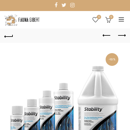
0
0
-10%