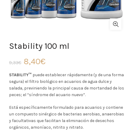
Stability 100 ml
El
El
8,40
€
9,33
€
precio
precio
STABILITY™
puede establecer rápidamente (y de una forma
segura) el filtro biológico en acuarios de agua dulce y
original
actual
salada, previniendo la principal causa de mortandad de los
peces; el “síndrome del acuario nuevo”.
era:
es:
Está específicamente formulado para acuarios y contiene
9,33€.
8,40€.
un compuesto sinérgico de bacterias aerobias, anaerobias
y facultativas que facilitan la eliminación de desechos
orgánicos, amoníaco, nitrito y nitrato.