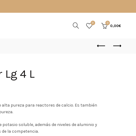
0
0
0,00
€
 Lg 4 L
io
 alta pureza para reactores de calcio. Es también
pureza.
al
 potasio soluble, además de niveles de aluminio y
 de la competencia.