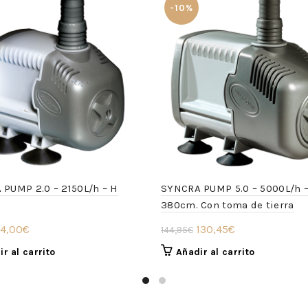
-10%
PUMP 2.0 – 2150L/h – H
SYNCRA PUMP 5.0 – 5000L/h 
380cm. Con toma de tierra
l
El
El
El
4,00
€
130,45
€
144,95
€
recio
precio
precio
precio
r al carrito
Añadir al carrito
riginal
actual
original
actual
ra:
es:
era:
es:
9,95€.
54,00€.
144,95€.
130,45€.