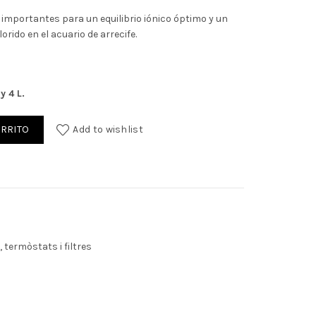
0€.
importantes para un equilibrio iónico óptimo y un
orido en el acuario de arrecife.
 y 4 L.
ARRITO
Add to wishlist
 termòstats i filtres