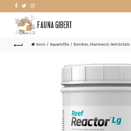
Inicio
Aquariofília
Bombes, il·luminació, termòstats i 