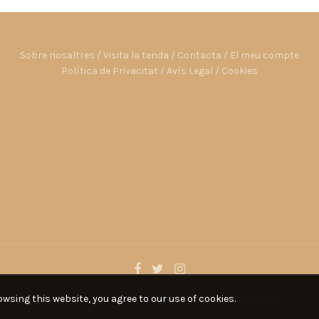
Sobre nosaltres
/
Visita la tenda
/
Contacta
/
El meu compte
Política de Privacitat
/
Avís Legal
/
Cookies
wsing this website, you agree to our use of cookies.
©Fauna Gibert 2019. Todos los derechos reservados