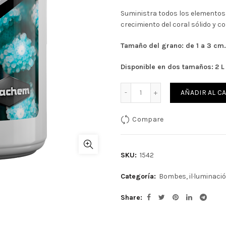
69,77€.
62,8
Suministra todos los elementos 
crecimiento del coral sólido y col
Tamaño del grano: de 1 a 3 cm.
Disponible en dos tamaños:
2 L
Cantidad
AÑADIR AL C
Compare
SKU:
1542
Categoría:
Bombes, il·luminació,
Share