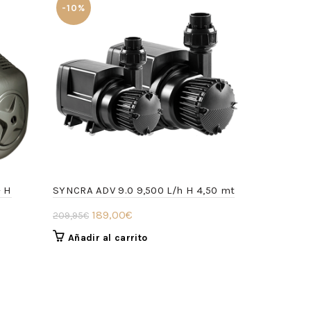
-10%
-10%
– H
SYNCRA ADV 9.0 9,500 L/h H 4,50 mt
NEW SYNCR
L/h H 3,50
El
El
189,00
€
209,95
€
El
precio
precio
269
299,00
€
Añadir al carrito
pre
original
actual
Añadir a
ori
era:
es:
era:
209,95€.
189,00€.
299