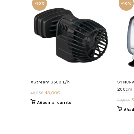
-10%
-10%
XStream 3500 L/h
SYNCRA 
200cm
El
El
45,00
€
49,95
€
E
precio
precio
5
59,95
€
Añadir al carrito
p
original
actual
Añadi
o
era:
es:
e
49,95€.
45,00€.
5