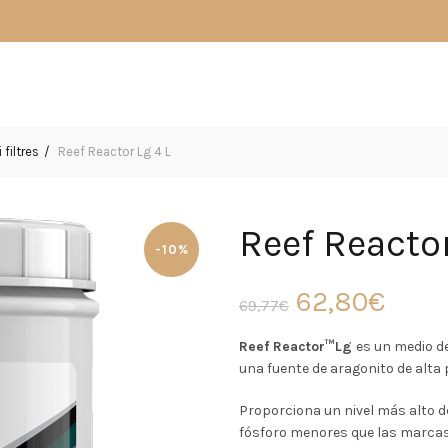
filtres
Reef Reactor Lg 4 L
Reef Reactor
-10%
El
El
62,80
€
69,77
€
precio
prec
Reef Reactor™Lg
es un medio de
una fuente de aragonito de alta 
original
actu
Proporciona un nivel más alto de
era:
es:
fósforo menores que las marcas