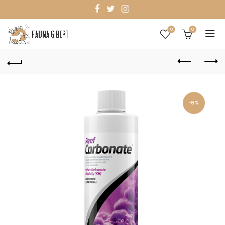
0
0
-9%