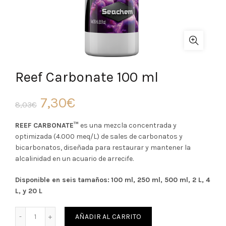
Reef Carbonate 100 ml
El
El
7,30
€
8,03
€
precio
precio
REEF CARBONATE™
es una mezcla concentrada y
optimizada (4.000 meq/L) de sales de carbonatos y
original
actual
bicarbonatos, diseñada para restaurar y mantener la
alcalinidad en un acuario de arrecife.
era:
es:
Disponible en seis tamaños:
100 ml, 250 ml, 500 ml, 2 L, 4
8,03€.
7,30€.
L, y 20 L
Cantidad
AÑADIR AL CARRITO