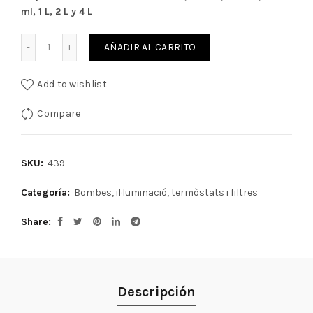
ml, 1 L, 2 L y 4 L
Cantidad
AÑADIR AL CARRITO
Add to wishlist
Compare
SKU:
439
Categoría:
Bombes, il·luminació, termòstats i filtres
Share
Descripción