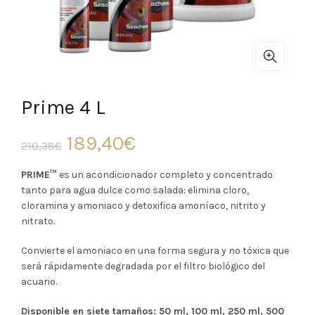
Prime 4 L
El
El
189,40
€
210,38
€
precio
precio
PRIME™
es un acondicionador completo y concentrado
tanto para agua dulce como salada: elimina cloro,
original
actual
cloramina y amoniaco y detoxifica amoníaco, nitrito y
nitrato.
era:
es:
Convierte el amoniaco en una forma segura y no tóxica que
210,38€.
189,40€.
será rápidamente degradada por el filtro biológico del
acuario.
Disponible en siete tamaños: 50 ml, 100 ml, 250 ml, 500