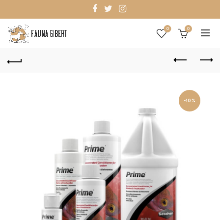
0
0
-10%