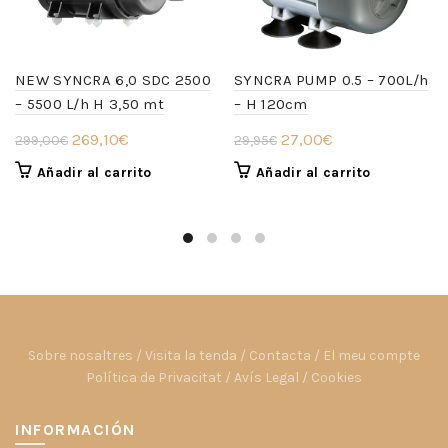
NEW SYNCRA 6,0 SDC 2500
SYNCRA PUMP 0.5 – 700L/h
– 5500 L/h H 3,50 mt
– H 120cm
El
El
El
El
269,10
€
27,00
€
299,00
€
29,95
€
precio
precio
precio
precio
Añadir al carrito
Añadir al carrito
original
actual
original
actual
era:
es:
era:
es:
299,00€.
269,10€.
29,95€.
27,00€.
Sobre nosaltres
/
Visita la tenda
/
Contacta
/
El meu compte
Política de Privacitat
/
Avís Legal
/
Cookies
INFORMACIÓN