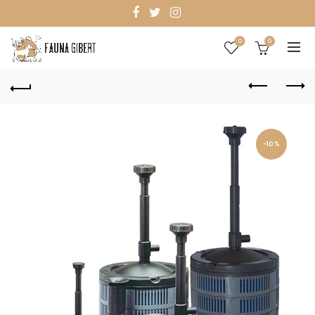
0
0
-10%