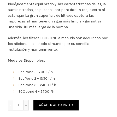
era:
es:
biológicamente equilibrado y, las características del agua
suministradas, se pueden usar para dar un toque extra al
156,40€.
140,80€.
estanque. La gran superficie de filtrado captura las
impurezas al mantener un agua más limpia y garantizar
una vida útil más larga de la bomba.
Además, los filtros ECOPOND a menudo son adquiridos por
los aficionados de todo el mundo por su sencilla
instalación y mantenimiento.
Modelos Disponibles:
EcoPond 1 – 700 l / h
EcoPond 2 – 1350 l / h
EcoPond 3 – 2400 l / h
ECOpond 4 – 2700l/h
Cantidad
AÑADIR AL CARRITO