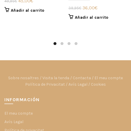
El
El
45,00
€
49,95
€
El
El
precio
precio
36,00
€
39,95
€
Añadir al carrito
precio
precio
original
actual
Añadir al carrito
original
actual
era:
es:
era:
es:
49,95€.
45,00€.
39,95€.
36,00€.
Sobre nosaltres
/
Visita la tenda
/
Contacta
/
El meu compte
Política de Privacitat
/
Avís Legal
/
Cookies
INFORMACIÓN
El meu compte
Avís Legal
Política de privacitat