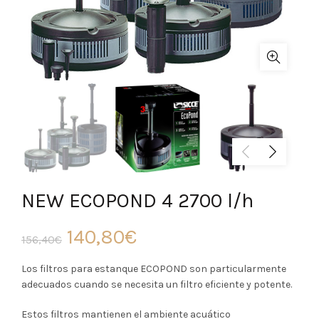
NEW ECOPOND 4 2700 l/h
El
El
140,80
€
156,40
€
precio
precio
Los filtros para estanque ECOPOND son particularmente
adecuados cuando se necesita un filtro eficiente y potente.
original
actual
Estos filtros mantienen el ambiente acuático