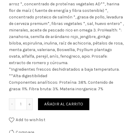
arroz *, concentrado de proteínas vegetales AD**, harina
flor de maíz ( fuente de energía y fibra sostenible) *,
concentrado proteico de salmón *, grasa de pollo, levadura
de cerveza premium*, fibras vegetales *, sal, huevo entero* ,
minerales, aceite de pescado rico en omega 3. ProHealth: *:
zanahoria, semilla de arándano rojo, jengibre, ginkgo
biloba, espirulina, inulina, raíz de achicoria, pétalos de rosa,
menta gatera, valeriana, Boswellia, Psyllium plantago
ovata, alfalfa, perejil, anís, fenogreco, apio. Prosafe:
extracto de romero y cúrcuma.
*Ingredientes frescos deshidratados a baja temperatura.
**Alta digestibilidad
Componentes analíticos: Proteína: 38%. Contenido de
grasa: 11%. Fibra bruta: 3%. Materia inorganica: 7%
Cantidad
AÑADIR AL CARRITO
Add to wishlist
Compare