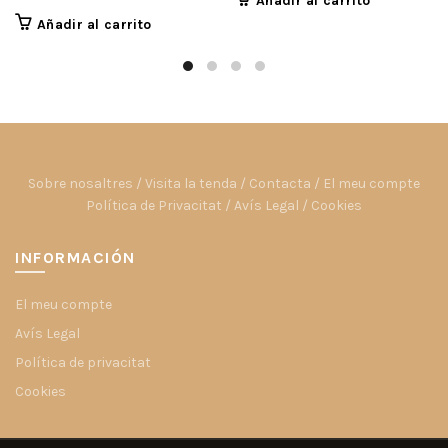
Añadir al carrito
Añadir al carrito
Sobre nosaltres
/
Visita la tenda
/
Contacta
/
El meu compte
Política de Privacitat
/
Avís Legal
/
Cookies
INFORMACIÓN
El meu compte
Avís Legal
Política de privacitat
Cookies