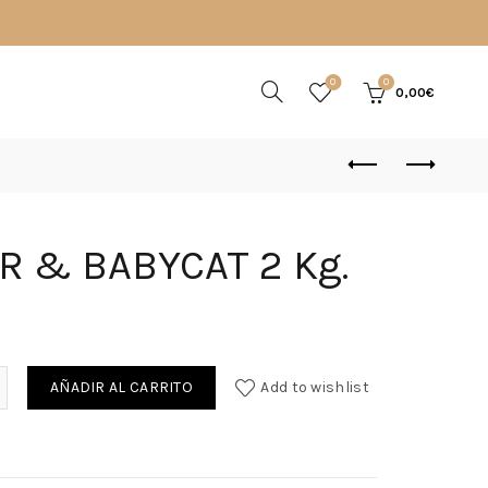
0
0
0,00
€
 & BABYCAT 2 Kg.
idad
AÑADIR AL CARRITO
Add to wishlist