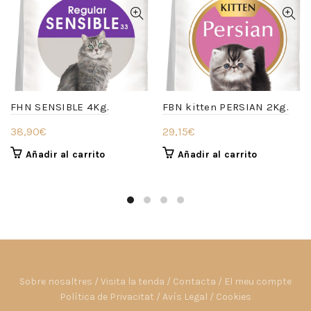
FHN SENSIBLE 4Kg.
FBN kitten PERSIAN 2Kg.
38,90
€
29,15
€
Añadir al carrito
Añadir al carrito
Sobre nosaltres
/
Visita la tenda
/
Contacta
/
El meu compte
Política de Privacitat
/
Avís Legal
/
Cookies