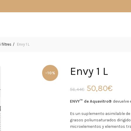
filtres
Envy 1 L
Envy 1 L
-10%
El
El
50,80
€
56,44
€
precio
prec
ENVY™ de
Aquavitro®
devuelve 
original
actu
Es un suplemento asimilable de
grasos poliunsaturados dirigido 
era:
es:
microelementos y elementos tra