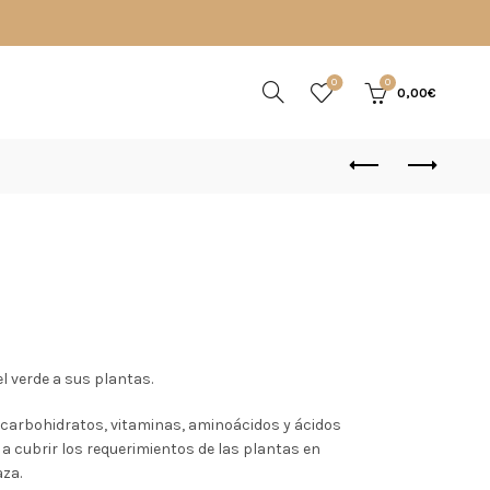
0
0
0,00
€
io
el verde a sus plantas.
al
 carbohidratos, vitaminas, aminoácidos y ácidos
a cubrir los requerimientos de las plantas en
za.