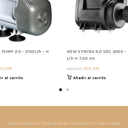
PUMP 2.0 – 2150L/h – H
NEW SYNCRA 9,0 SDC 3000 –
L/h H 7,00 mt
l
El
El
El
4,00
€
404,10
€
449,00
€
recio
precio
precio
precio
r al carrito
Añadir al carrito
riginal
actual
original
actual
ra:
es:
era:
es:
9,95€.
54,00€.
449,00€.
404,10€.
Sobre nosaltres
/
Visita la tenda
/
Contacta
/
El meu compte