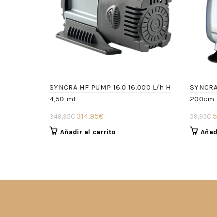
SYNCRA HF PUMP 16.0 16.000 L/h H
SYNCRA 
4,50 mt
200cm
El
El
E
314,95
€
5
349,95
€
59,95
€
precio
precio
p
Añadir al carrito
Añadi
original
actual
o
era:
es:
e
349,95€.
314,95€.
5