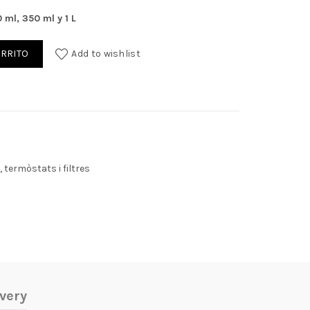
0€.
 ml, 350 ml y 1 L
ARRITO
Add to wishlist
 termòstats i filtres
very