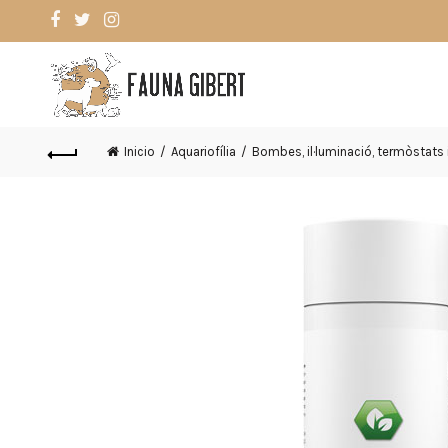
Inicio
Aquariofília
Bombes, il·luminació, termòstats i 