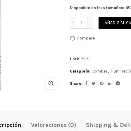
56,44€.
50,8
Disponible en tres tamaños: 150
Cantidad
AÑADIR AL C
Compare
SKU:
7632
Categoría:
Bombes, il·luminació,
Share
cripción
Valoraciones (0)
Shipping & Deli