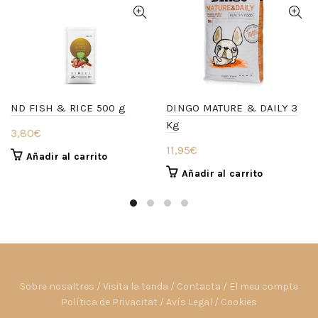
ND FISH & RICE 500 g
DINGO MATURE & DAILY 3
Kg
3,80
€
11,95
€
Añadir al carrito
Añadir al carrito
Sobre nosaltres
/
Visita la tenda
/
Contacta
/
El meu compte
Política de Privacitat
/
Avís Legal
/
Cookies