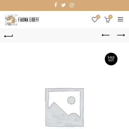
0
0
SOLD
OUT