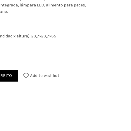
la integrada, lámpara LED, alimento para peces,
rio.
didad x altura): 29,7×29,7×35
ARRITO
Add to wishlist